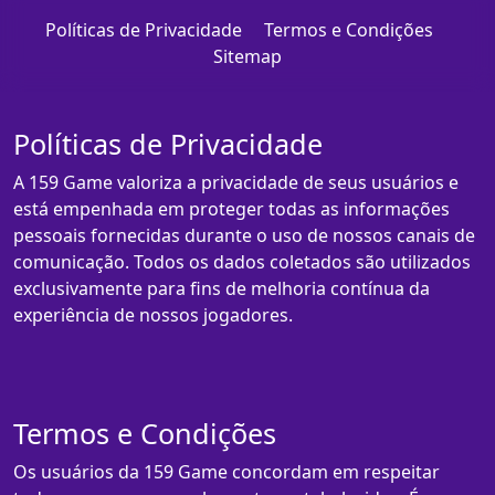
Políticas de Privacidade
Termos e Condições
Sitemap
Políticas de Privacidade
A 159 Game valoriza a privacidade de seus usuários e
está empenhada em proteger todas as informações
pessoais fornecidas durante o uso de nossos canais de
comunicação. Todos os dados coletados são utilizados
exclusivamente para fins de melhoria contínua da
experiência de nossos jogadores.
Termos e Condições
Os usuários da 159 Game concordam em respeitar