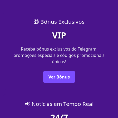
🎁 Bônus Exclusivos
VIP
Receba bônus exclusivos do Telegram,
promoções especiais e códigos promocionais
únicos!
Ver Bônus
📢 Notícias em Tempo Real
24/7