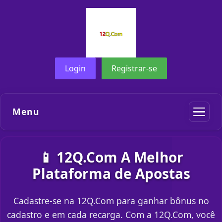
Login
Registrar-se
Menu
📱 12Q.Com A Melhor
Plataforma de Apostas
Cadastre-se na 12Q.Com para ganhar bônus no
cadastro e em cada recarga. Com a 12Q.Com, você