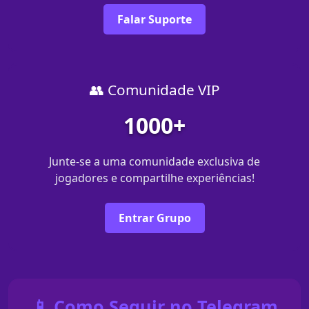
Falar Suporte
👥 Comunidade VIP
1000+
Junte-se a uma comunidade exclusiva de
jogadores e compartilhe experiências!
Entrar Grupo
📱 Como Seguir no Telegram