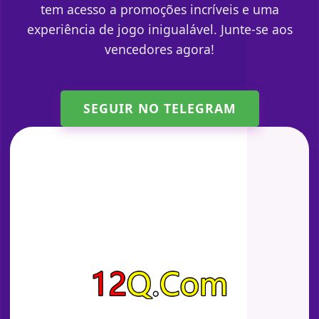
tem acesso a promoções incríveis e uma
experiência de jogo inigualável. Junte-se aos
vencedores agora!
SEGUIR NO TELEGRAM