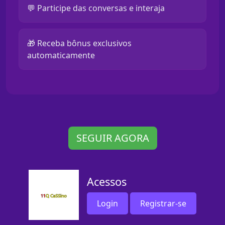
💬 Participe das conversas e interaja
🎁 Receba bônus exclusivos
automaticamente
SEGUIR AGORA
Acessos
Login
Registrar-se