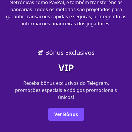
eletrônicas como PayPal, e também transferências
bancárias. Todos os métodos são projetados para
garantir transações rápidas e seguras, protegendo as
informações financeiras dos jogadores.
🎁 Bônus Exclusivos
VIP
Receba bônus exclusivos do Telegram,
promoções especiais e códigos promocionais
únicos!
Ver Bônus