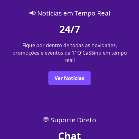
📢 Notícias em Tempo Real
24/7
Fique por dentro de todas as novidades,
promoções e eventos da 11Q CaSSino em tempo
real!
Ver Notícias
💬 Suporte Direto
Chat