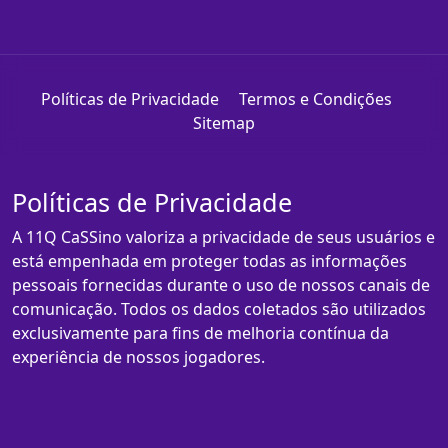
Políticas de Privacidade
Termos e Condições
Sitemap
Políticas de Privacidade
A 11Q CaSSino valoriza a privacidade de seus usuários e
está empenhada em proteger todas as informações
pessoais fornecidas durante o uso de nossos canais de
comunicação. Todos os dados coletados são utilizados
exclusivamente para fins de melhoria contínua da
experiência de nossos jogadores.