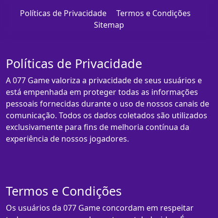
Políticas de Privacidade
Termos e Condições
Sitemap
Políticas de Privacidade
A 077 Game valoriza a privacidade de seus usuários e
está empenhada em proteger todas as informações
pessoais fornecidas durante o uso de nossos canais de
comunicação. Todos os dados coletados são utilizados
exclusivamente para fins de melhoria contínua da
experiência de nossos jogadores.
Termos e Condições
Os usuários da 077 Game concordam em respeitar