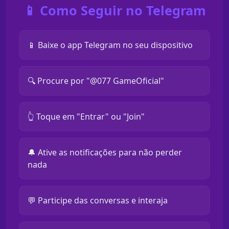
📱 Como Seguir no Telegram
📱 Baixe o app Telegram no seu dispositivo
🔍 Procure por "@077 GameOficial"
👆 Toque em "Entrar" ou "Join"
🔔 Ative as notificações para não perder
nada
💬 Participe das conversas e interaja