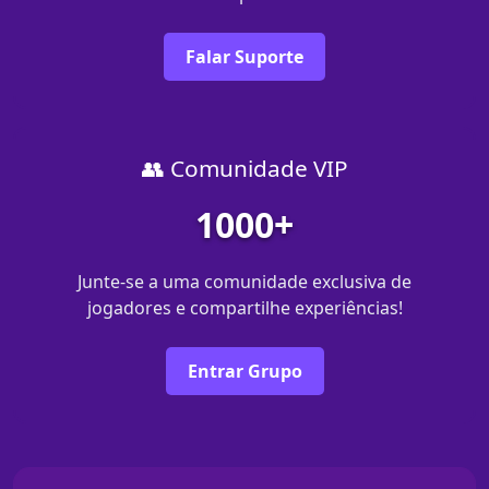
Falar Suporte
👥 Comunidade VIP
1000+
Junte-se a uma comunidade exclusiva de
jogadores e compartilhe experiências!
Entrar Grupo