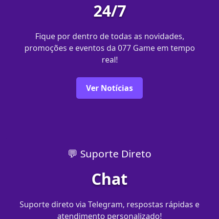
24/7
Fique por dentro de todas as novidades,
promoções e eventos da 077 Game em tempo
real!
Ver Notícias
💬 Suporte Direto
Chat
Suporte direto via Telegram, respostas rápidas e
atendimento personalizado!