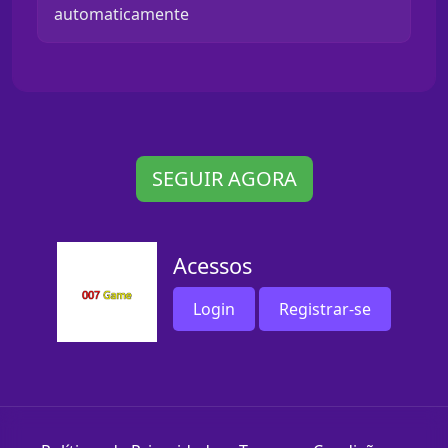
automaticamente
SEGUIR AGORA
Acessos
Login
Registrar-se