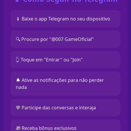
📱 Baixe o app Telegram no seu dispositivo
🔍 Procure por "@007 GameOficial"
👆 Toque em "Entrar" ou "Join"
🔔 Ative as notificações para não perder
nada
💬 Participe das conversas e interaja
🎁 Receba bônus exclusivos