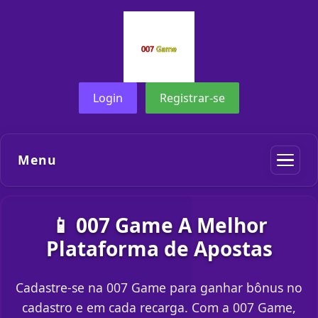
Login
Registrar-se
Menu
📱 007 Game A Melhor
Plataforma de Apostas
Cadastre-se na 007 Game para ganhar bônus no
cadastro e em cada recarga. Com a 007 Game,