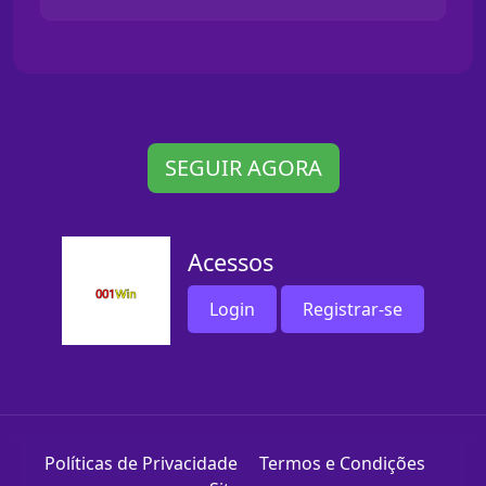
SEGUIR AGORA
Acessos
Login
Registrar-se
Políticas de Privacidade
Termos e Condições