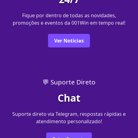
Fique por dentro de todas as novidades,
promoções e eventos da 001Win em tempo real!
Ver Notícias
💬 Suporte Direto
Chat
Suporte direto via Telegram, respostas rápidas e
atendimento personalizado!