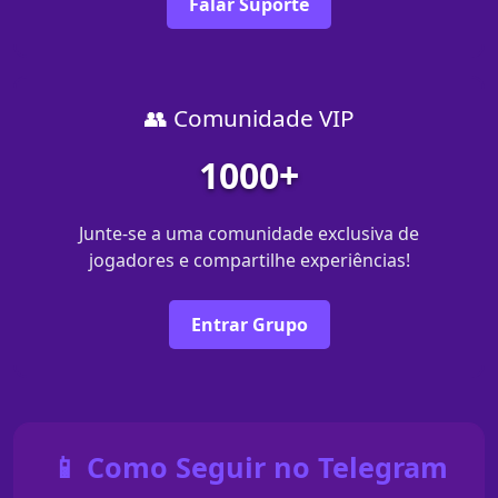
Falar Suporte
👥 Comunidade VIP
1000+
Junte-se a uma comunidade exclusiva de
jogadores e compartilhe experiências!
Entrar Grupo
📱 Como Seguir no Telegram