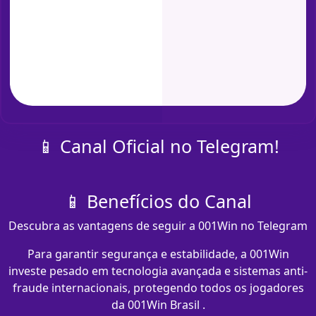
📱 Canal Oficial no Telegram!
📱 Benefícios do Canal
Descubra as vantagens de seguir a 001Win no Telegram
Para garantir segurança e estabilidade, a 001Win
investe pesado em tecnologia avançada e sistemas anti-
fraude internacionais, protegendo todos os jogadores
da 001Win Brasil .