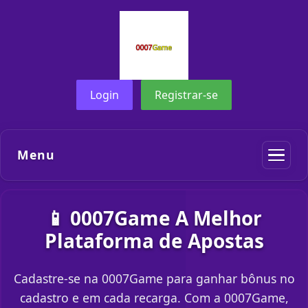
Login
Registrar-se
Menu
📱 0007Game A Melhor
Plataforma de Apostas
Cadastre-se na 0007Game para ganhar bônus no
cadastro e em cada recarga. Com a 0007Game,