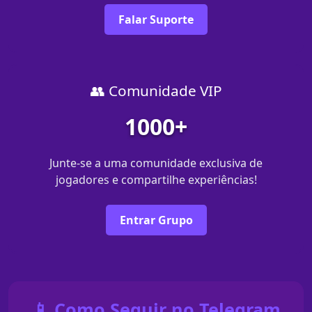
Falar Suporte
👥 Comunidade VIP
1000+
Junte-se a uma comunidade exclusiva de
jogadores e compartilhe experiências!
Entrar Grupo
📱 Como Seguir no Telegram